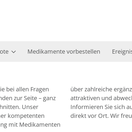
ote
Medikamente vorbestellen
Ereigni
e bei allen Fragen
gebote bis hin zu
den zur Seite – ganz
attraktiven und abwec
chnitten. Unser
Informieren Sie sich 
iner kompetenten
direkt vor Ort. Wir fre
ung mit Medikamenten