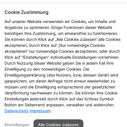
Cookie Zustimmung
Auf unserer Website verwenden wir Cookies, um Inhalte und
Angebote zu optimieren. Einige Funktionen dieser Website
benötigen Ihre Zustimmung, um einwandfrei zu funktionieren.
Sie können durch Klick auf „Alle Cookies zulassen“ alle Cookies
akzeptieren, durch Klick auf „Nur notwendige Cookies
Im Stadtgebiet liefern wir
akzeptieren“ nur notwendige Cookies akzeptieren, oder durch
umweltfreundlich mit unserem
Klick auf "Einstellungen" individuelle Einstellungen vornehmen.
Durch Nutzung dieser Website geben Sie in jedem Fall Ihre
Lieferrad.
Einwilligung zu den notwendigen Cookies. Die
Einwilligungserklärung (des Nutzers, bzw. dessen Gerät) wird
Unsere Fahrer heißen:
gespeichert, um deren Abfrage nicht erneut wiederholen zu
Rainer Labbert
müssen und die Einwilligung entsprechend der gesetzlichen
Valentin Chalupar
Verpflichtung nachweisen zu können. Sie können Ihre Cookie
Einstellungen jederzeit durch Klick auf das Schloss Symbol
Button am Seitenrand anpassen, verwalten und widerrufen.
Datenschutz
Impressum
Seitenübersicht
Kontakt
Impressum
Einstellungen
Alle Cookies zulassen
Datenschutz
Barrierefreiheit