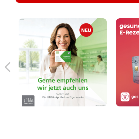
Löse
Endlich da! Die LINDA
Eigenmarke: Arzneimittel
Sm
von der Apothekenmarke,
der Sie vertrauen.
Mehr erfahren