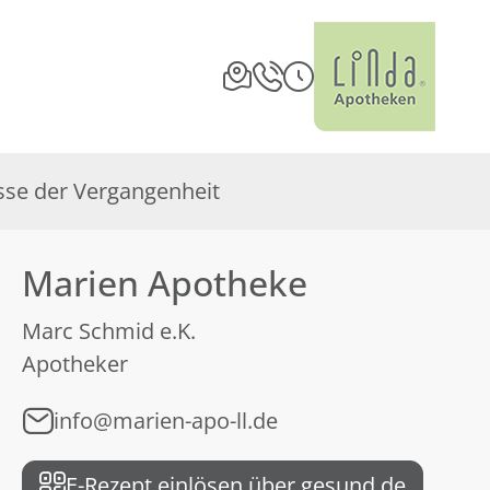
sse der Vergangenheit
Marien Apotheke
Marc Schmid e.K.
Apotheker
info@marien-apo-ll.de
E-Rezept einlösen über gesund.de