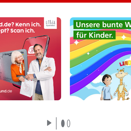
n Sie E-Rezepte selbst
Unsere LINDANI Welt
per Scan mit Ihrem
Kinder und Eltern: To
artphone ein - ganz
Mal- und Bastelvorla
einfach über die
Gewinnspiele, Reze
gesund.de-App.
und vieles mehr!
Mehr erfahren
Mehr erfahren