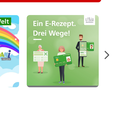
Hier finden Sie die
 für
wichtigsten Informationen
lle
zum E-Rezept und zu den
gen,
verschiedenen
pte
Möglichkeiten, E-Rezepte
einzulösen.
Mehr erfahren