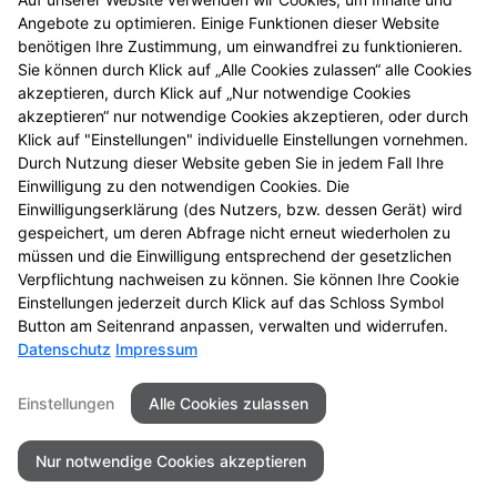
© Alle Rechte vorbehalten. Nachdruck – auch
Angebote zu optimieren. Einige Funktionen dieser Website
auszugsweise – ist nicht gestattet! Alle Angaben
benötigen Ihre Zustimmung, um einwandfrei zu funktionieren.
gelten, solange der Vorrat reicht. Druckfehler
Sie können durch Klick auf „Alle Cookies zulassen“ alle Cookies
vorbehalten. Alle Preise in Euro inkl. MwSt.
akzeptieren, durch Klick auf „Nur notwendige Cookies
4
BVP = niedrigster Gesamtpreis innerhalb der letzten
akzeptieren“ nur notwendige Cookies akzeptieren, oder durch
30 Tage vor der Preisermäßigung
Klick auf "Einstellungen" individuelle Einstellungen vornehmen.
5
Durch Nutzung dieser Website geben Sie in jedem Fall Ihre
Zu Risiken und Nebenwirkungen lesen Sie die
Einwilligung zu den notwendigen Cookies. Die
Packungsbeilage und fragen Sie Ihre Tierärztin, Ihren
Einwilligungserklärung (des Nutzers, bzw. dessen Gerät) wird
6
Tierarzt oder in Ihrer Apotheke.
Biozide vorsichtig
gespeichert, um deren Abfrage nicht erneut wiederholen zu
verwenden. Vor Gebrauch stets Etikett und
müssen und die Einwilligung entsprechend der gesetzlichen
Produktinformation lesen.
Verpflichtung nachweisen zu können. Sie können Ihre Cookie
Einstellungen jederzeit durch Klick auf das Schloss Symbol
Button am Seitenrand anpassen, verwalten und widerrufen.
Datenschutz
Impressum
Seitenübersicht
Kontakt
Impressum
Einstellungen
Alle Cookies zulassen
Datenschutz
Barrierefreiheit
Nur notwendige Cookies akzeptieren
© 2026 Marien Apotheke