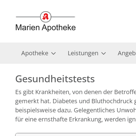
Apotheke
Leistungen
Angeb
Gesundheitstests
Es gibt Krankheiten, von denen der Betroff
Lassen Sie sich von uns auf Ihren Gesundhei
gemerkt hat. Diabetes und Bluthochdruck
Je früher eine latente Erkrankung festgestellt wi
beispielsweise dazu. Gelegentliches Unwoh
für eine ernsthafte Erkrankung, werden ign