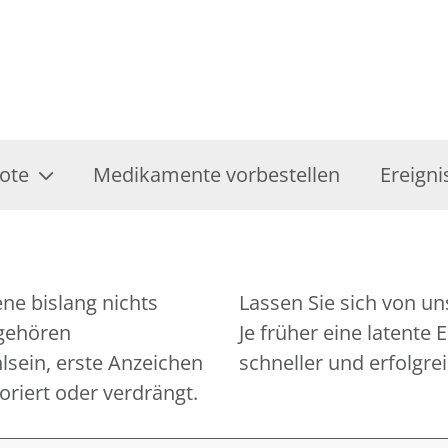
ote
Medikamente vorbestellen
Ereigni
ene bislang nichts
tszustand checken.
 gehören
rd, desto
lsein, erste Anzeichen
schneller und erfolgre
oriert oder verdrängt.